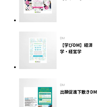
DM
【学びDM】経済
学・経営学
DM
出願促進下敷きDM