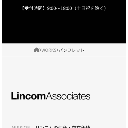
話】
【受付時間】9:00〜18:00（土日祝を除く）
現
制
パ
ト
在
作
ン
ッ
の
実
フ
プ
績
レ
ペ
ッ
ー
ト
ジ
の
位
置
ミ
リンコムの使命・存在価値