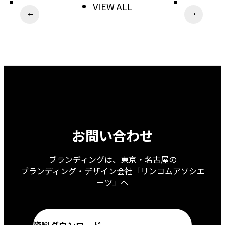
VIEW ALL
ペ
次
前
ー
へ
へ
ジ
ナ
ビ
ゲ
ー
シ
ョ
お問い合わせ
ン
ブランディングは、東京・名古屋の
ブランディング・デザイン会社「リンコムアソシエ
ーツ」へ