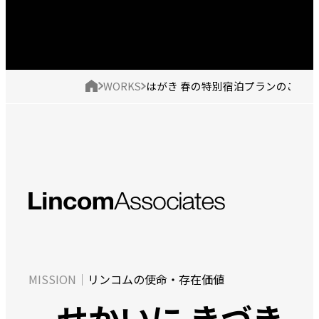
現
制
は
ト
在
作
が
ッ
の
実
き
プ
績
春
ペ
の
ー
特
ジ
別
宿
の
泊
位
プ
置
ラ
ン
の
ミ
リンコムの使命・存在価値
ご
ッ
案
せかいに きづき
内
シ