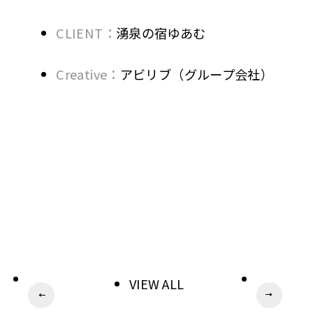
CLIENT：
湧泉の宿ゆあむ
Creative：
アビリブ（グループ会社）
VIEW ALL
ペ
次
前
ー
へ
へ